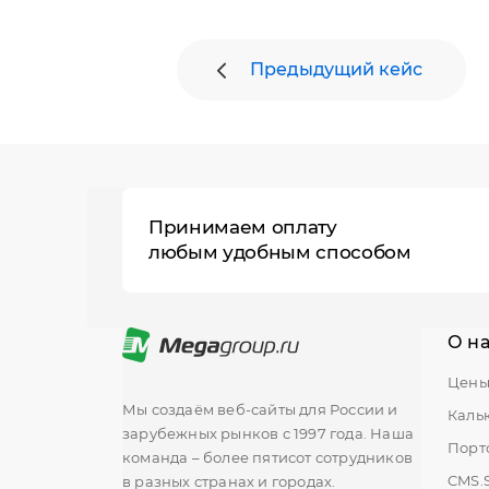
Предыдущий кейс
Принимаем оплату
любым удобным способом
О н
Цен
Мы создаём веб-сайты для России и
Каль
зарубежных рынков с 1997 года. Наша
Порт
команда – более пятисот сотрудников
CMS.
в разных странах и городах.