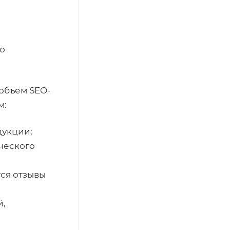
по
 объем SEO-
м:
дукции;
ческого
ся отзывы
й,