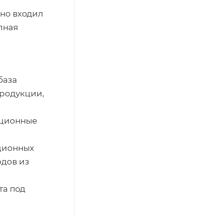
но входил
лная
база
продукции,
ационные
ционных
одов из
та под