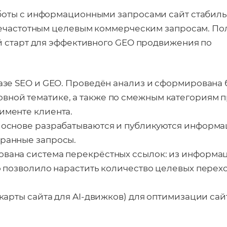
боты с информационными запросами сайт стабиль
днечастотным целевым коммерческим запросам. По
й старт для эффективного GEO продвижения по
базе SEO и GEO. Проведён анализ и сформирована 
вной тематике, а также по смежным категориям 
именте клиента.
й основе разрабатываются и публикуются информ
бранные запросы.
ована система перекрёстных ссылок: из информа
то позволило нарастить количество целевых перех
 карты сайта для AI-движков) для оптимизации сай