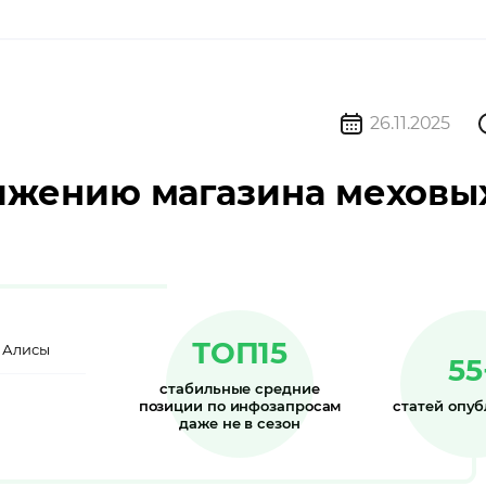
26.11.2025
ижению магазина меховы
ТОП15
I Алисы
55
стабильные средние
позиции по инфозапросам
статей опу
даже не в сезон